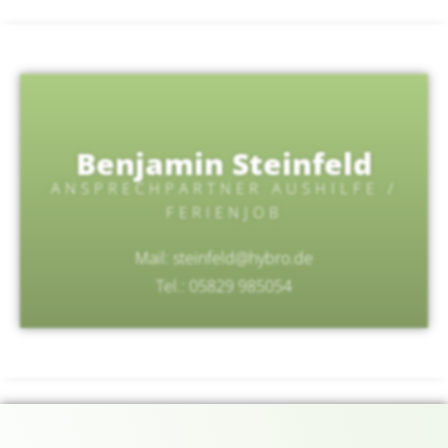
Benjamin Steinfeld
ANSPRECHPARTNER AUSHILFE /
FERIENJOB
Mail:
steinfeld@hybro.de
Tel.: 05829 985054