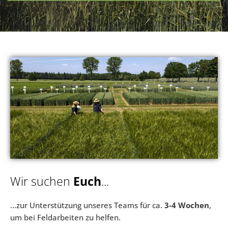
eit
odus
dus
Wir suchen
Euch
...
…zur Unterstützung unseres Teams für ca.
3-4 Wochen
,
um bei Feldarbeiten zu helfen.