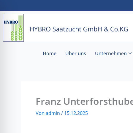
Zum
Inhalt
springen
Home
Über uns
Unternehmen
Franz Unterforsthub
Von
admin
/
15.12.2025
ehinderungsmodus