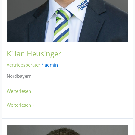
Kilian Heusinger
Vertriebsberater
/
admin
Nordbayern
Weiterlesen
Weiterlesen »
Winfried