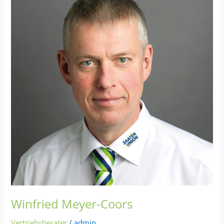
Meyer-
Coors
Winfried Meyer-Coors
Vertriebsberater
/
admin