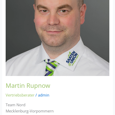
eit
odus
dus
Martin Rupnow
Vertriebsberater
/
admin
Team Nord
Mecklenburg-Vorpommern